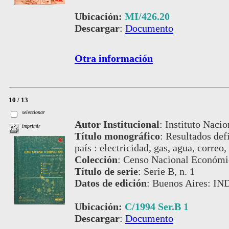
Ubicación:
MI/426.20
Descargar
:
Documento
Otra información
10 / 13
seleccionar
Autor Institucional
:
Instituto Nacio
imprimir
Título monográfico
:
Resultados defi
país : electricidad, gas, agua, corre
Colección
:
Censo Nacional Económi
Título de serie
:
Serie B, n. 1
Datos de edición
:
Buenos Aires: IN
Ubicación:
C/1994 Ser.B 1
Descargar
:
Documento