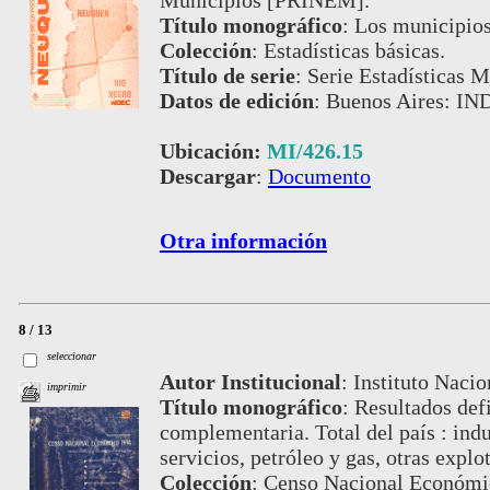
Municipios [PRINEM].
Título monográfico
:
Los municipios
Colección
:
Estadísticas básicas.
Título de serie
:
Serie Estadísticas M
Datos de edición
:
Buenos Aires: IND
Ubicación:
MI/426.15
Descargar
:
Documento
Otra información
8 / 13
seleccionar
Autor Institucional
:
Instituto Nacio
imprimir
Título monográfico
:
Resultados defi
complementaria. Total del país : ind
servicios, petróleo y gas, otras expl
Colección
:
Censo Nacional Económi