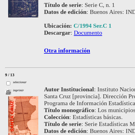
Título de serie
:
Serie C, n. 1
Datos de edición
:
Buenos Aires: IN
Ubicación:
C/1994 Ser.C 1
Descargar
:
Documento
Otra información
9 / 13
seleccionar
Autor Institucional
:
Instituto Nacio
imprimir
Santa Cruz [provincia]. Dirección Pr
Programa de Información Estadístic
Título monográfico
:
Los municipios
Colección
:
Estadísticas básicas.
Título de serie
:
Serie Estadísticas M
Datos de edición
:
Buenos Aires: IN