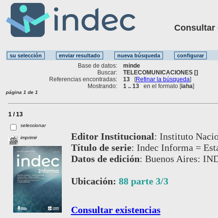
Consultar ot
Base de datos:
minde
Buscar:
TELECOMUNICACIONES []
Referencias encontradas:
13
[
Refinar la búsqueda
]
Mostrando:
1 .. 13
en el formato [
iaha
]
página 1 de 1
1 / 13
seleccionar
Editor Institucional
:
Instituto Naci
imprimir
Título de serie
:
Indec Informa = Est
Datos de edición
:
Buenos Aires: IND
Ubicación:
88 parte 3/3
Consultar existencias