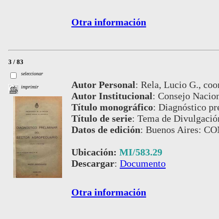
Otra información
3 / 83
seleccionar
Autor Personal
:
Rela, Lucio G., coo
imprimir
Autor Institucional
:
Consejo Nacion
Título monográfico
:
Diagnóstico pr
Título de serie
:
Tema de Divulgación
Datos de edición
:
Buenos Aires: CO
Ubicación:
MI/583.29
Descargar
:
Documento
Otra información