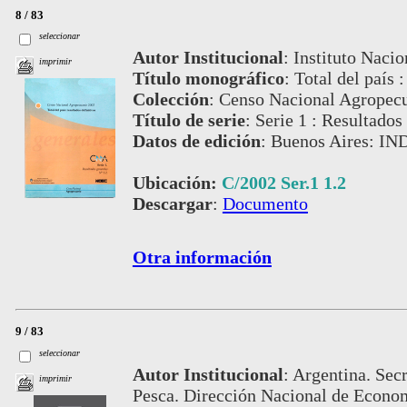
8 / 83
seleccionar
Autor Institucional
:
Instituto Nacio
imprimir
Título monográfico
:
Total del país :
Colección
:
Censo Nacional Agropecu
Título de serie
:
Serie 1 : Resultados
Datos de edición
:
Buenos Aires: IN
Ubicación:
C/2002 Ser.1 1.2
Descargar
:
Documento
Otra información
9 / 83
seleccionar
Autor Institucional
:
Argentina. Secr
imprimir
Pesca. Dirección Nacional de Econom