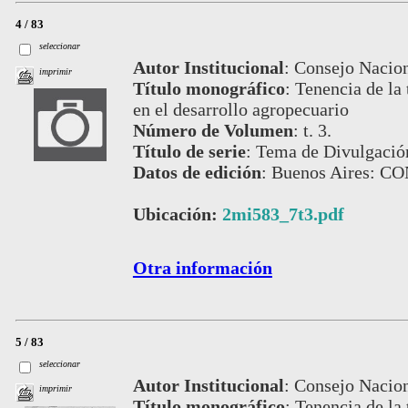
4 / 83
seleccionar
Autor Institucional
:
Consejo Nacion
imprimir
Título monográfico
:
Tenencia de la 
en el desarrollo agropecuario
Número de Volumen
:
t. 3.
Título de serie
:
Tema de Divulgación
Datos de edición
:
Buenos Aires: C
Ubicación:
2mi583_7t3.pdf
Otra información
5 / 83
seleccionar
Autor Institucional
:
Consejo Nacion
imprimir
Título monográfico
:
Tenencia de la 