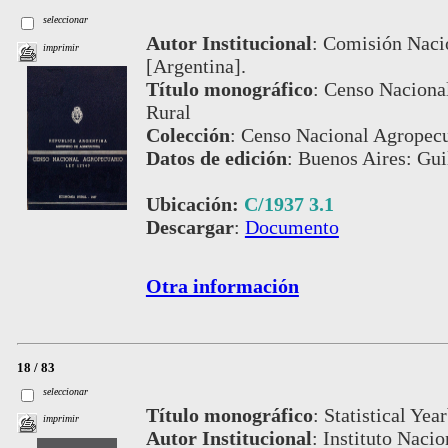
seleccionar
Autor Institucional
:
Comisión Nacio
imprimir
[Argentina].
Título monográfico
:
Censo Naciona
Rural
Colección
:
Censo Nacional Agropecu
Datos de edición
:
Buenos Aires: Gui
Ubicación:
C/1937 3.1
Descargar
:
Documento
Otra información
18 / 83
seleccionar
Título monográfico
:
Statistical Ye
imprimir
Autor Institucional
:
Instituto Nacio