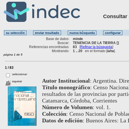
Consultar ot
Base de datos:
minde
Buscar:
TENENCIA DE LA TIERRA []
Referencias encontradas:
83
[
Refinar la búsqueda
]
Mostrando:
1 .. 20
en el formato [
iaha
]
página 1 de 5
1 / 83
seleccionar
Autor Institucional
:
Argentina. Dire
imprimir
Título monográfico
:
Censo Nacional
resultados de las provincias por part
Catamarca, Córdoba, Corrientes
Número de Volumen
:
vol. 1.
Colección
:
Censo Nacional de Poblac
Datos de edición
:
Buenos Aires: La 