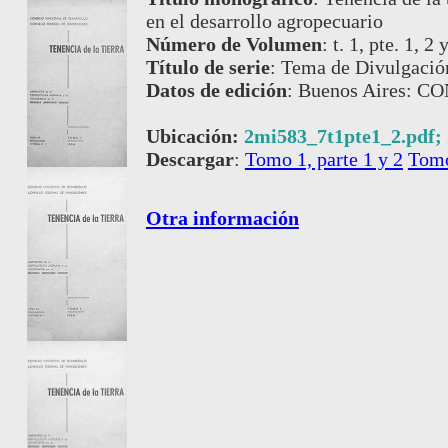
en el desarrollo agropecuario
Número de Volumen
:
t. 1, pte. 1, 2 
Título de serie
:
Tema de Divulgación
Datos de edición
:
Buenos Aires: C
Ubicación:
2mi583_7t1pte1_2.pdf;
Descargar
:
Tomo 1, parte 1 y 2
Tomo
Otra información