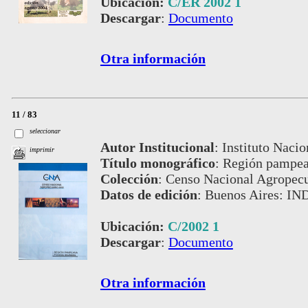
Ubicación:
C/ER 2002 1
Descargar
:
Documento
Otra información
11 / 83
seleccionar
Autor Institucional
:
Instituto Nacio
imprimir
Título monográfico
:
Región pampean
Colección
:
Censo Nacional Agropecu
Datos de edición
:
Buenos Aires: IND
Ubicación:
C/2002 1
Descargar
:
Documento
Otra información