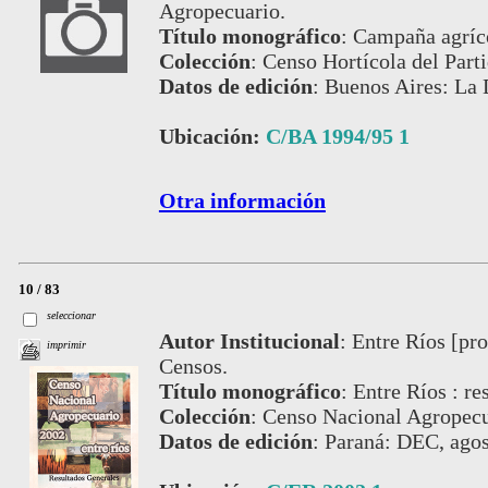
Agropecuario.
Título monográfico
:
Campaña agríco
Colección
:
Censo Hortícola del Part
Datos de edición
:
Buenos Aires: La 
Ubicación:
C/BA 1994/95 1
Otra información
10 / 83
seleccionar
Autor Institucional
:
Entre Ríos [pro
imprimir
Censos.
Título monográfico
:
Entre Ríos : re
Colección
:
Censo Nacional Agropecu
Datos de edición
:
Paraná: DEC, agos