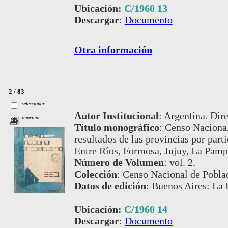
Ubicación:
C/1960 13
Descargar
:
Documento
Otra información
2 / 83
seleccionar
Autor Institucional
:
Argentina. Dire
imprimir
Título monográfico
:
Censo Nacional
resultados de las provincias por par
Entre Ríos, Formosa, Jujuy, La Pamp
Número de Volumen
:
vol. 2.
Colección
:
Censo Nacional de Poblac
Datos de edición
:
Buenos Aires: La 
Ubicación:
C/1960 14
Descargar
:
Documento