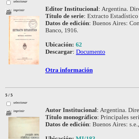
seleccionar
Editor Institucional
:
Argentina. Dir
imprimir
Título de serie
:
Extracto Estadístico
Datos de edición
:
Buenos Aires: Com
Banco, 1916.
Ubicación:
62
Descargar
:
Documento
Otra información
5 / 5
seleccionar
Autor Institucional
:
Argentina. Dire
imprimir
Título monográfico
:
Principales ser
Datos de edición
:
Buenos Aires: s.e.
Ubicación:
MI/183