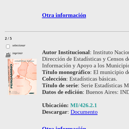
Otra información
2 / 5
seleccionar
Autor Institucional
:
Instituto Nacio
imprimir
Dirección de Estadísticas y Censos 
Información y Apoyo a los Municip
Título monográfico
:
El municipio 
Colección
:
Estadísticas básicas.
Título de serie
:
Serie Estadísticas Mu
Datos de edición
:
Buenos Aires: IND
Ubicación:
MI/426.2.1
Descargar
:
Documento
Otra información