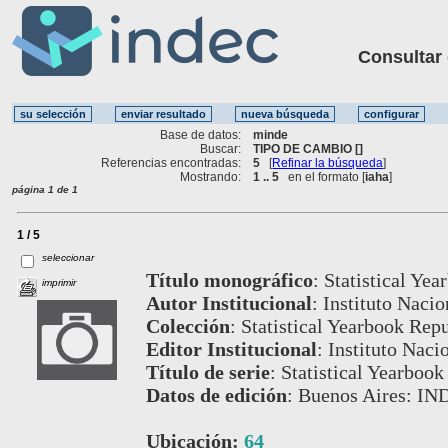
Consultar ot
Base de datos:
minde
Buscar:
TIPO DE CAMBIO []
Referencias encontradas:
5
[
Refinar la búsqueda
]
Mostrando:
1 .. 5
en el formato [
iaha
]
página 1 de 1
1 / 5
seleccionar
Título monográfico
:
Statistical Yea
imprimir
Autor Institucional
:
Instituto Nacio
Colección
:
Statistical Yearbook Repu
Editor Institucional
:
Instituto Naci
Título de serie
:
Statistical Yearbook
Datos de edición
:
Buenos Aires: IN
Ubicación:
64