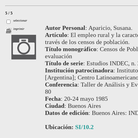
5 / 5
seleccionar
Autor Personal
:
Aparicio, Susana.
imprimir
Artículo
:
El empleo rural y la caract
través de los censos de población.
Título monográfico
:
Censos de Pobla
evaluación
Título de serie
:
Estudios INDEC, n. 
Institución patrocinadora
:
Institut
[Argentina]; Centro Latinoamericano
Conferencia
:
Taller de Análisis y E
80
Fecha
:
20-24 mayo 1985
Ciudad
:
Buenos Aires
Datos de edición
:
Buenos Aires: IN
Ubicación:
SI/10.2