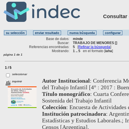
Consultar ot
Base de datos:
minde
Buscar:
TRABAJO DE MENORES []
Referencias encontradas:
5
[
Refinar la búsqueda
]
Mostrando:
1 .. 5
en el formato [
iaha
]
página 1 de 1
1 / 5
seleccionar
Autor Institucional
:
Conferencia Mu
imprimir
del Trabajo Infantil [4° : 2017 : Buen
Título monográfico
:
Cuarta Confere
Sostenida del Trabajo Infantil
Colección
:
Encuesta de Actividades 
Institución patrocinadora
:
Argentin
Estadísticas y Estudios Laborales.; I
Censos [Argentina].