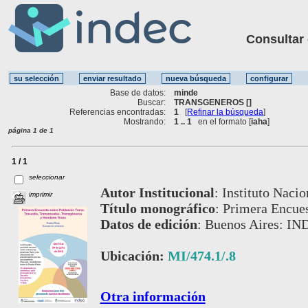
Consultar ot
Base de datos:
minde
Buscar:
TRANSGENEROS []
Referencias encontradas:
1
[
Refinar la búsqueda
]
Mostrando:
1 .. 1
en el formato [
iaha
]
página 1 de 1
1 / 1
seleccionar
Autor Institucional
:
Instituto Nacio
imprimir
Título monográfico
:
Primera Encues
Datos de edición
:
Buenos Aires: IN
Ubicación:
MI/474.1/.8
Otra información