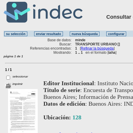
Consultar ot
Base de datos:
minde
Buscar:
TRANSPORTE URBANO []
Referencias encontradas:
1
[
Refinar la búsqueda
]
Mostrando:
1 .. 1
en el formato [
iaha
]
página 1 de 1
1 / 1
seleccionar
Editor Institucional
:
Instituto Naci
imprimir
Título de serie
:
Encuesta de Transpo
Buenos Aires; Información de Prens
Datos de edición
:
Buenos Aires: IN
Ubicación:
128