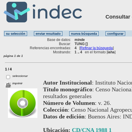
Consultar ot
Base de datos:
minde
Buscar:
TUNG []
Referencias encontradas:
4
[
Refinar la búsqueda
]
Mostrando:
1 .. 4
en el formato [
iaha
]
página 1 de 1
1 / 4
seleccionar
Autor Institucional
:
Instituto Nacio
imprimir
Título monográfico
:
Censo Nacional
resultados generales
Número de Volumen
:
v. 26.
Colección
:
Censo Nacional Agropecu
Datos de edición
:
Buenos Aires: IN
Ubicación:
CD/CNA 1988 1