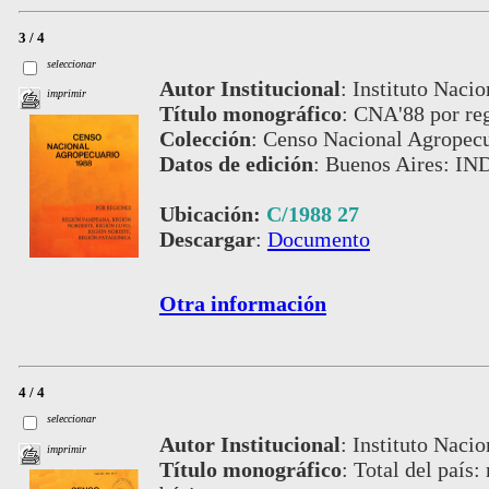
3 / 4
seleccionar
Autor Institucional
:
Instituto Nacio
imprimir
Título monográfico
:
CNA'88 por re
Colección
:
Censo Nacional Agropecu
Datos de edición
:
Buenos Aires: IN
Ubicación:
C/1988 27
Descargar
:
Documento
Otra información
4 / 4
seleccionar
Autor Institucional
:
Instituto Nacio
imprimir
Título monográfico
:
Total del país: