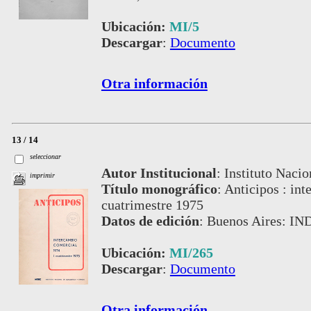
Ubicación:
MI/5
Descargar
:
Documento
Otra información
13 / 14
seleccionar
Autor Institucional
:
Instituto Nacio
imprimir
Título monográfico
:
Anticipos : int
cuatrimestre 1975
Datos de edición
:
Buenos Aires: IN
Ubicación:
MI/265
Descargar
:
Documento
Otra información