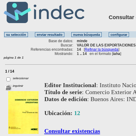
Consultar ot
Base de datos:
minde
Buscar:
VALOR DE LAS EXPORTACIONES 
Referencias encontradas:
14
[
Refinar la búsqueda
]
Mostrando:
1 .. 14
en el formato [
iaha
]
página 1 de 1
1 / 14
seleccionar
Editor Institucional
:
Instituto Naci
imprimir
Título de serie
:
Comercio Exterior A
Datos de edición
:
Buenos Aires: IN
Ubicación:
12
Consultar existencias