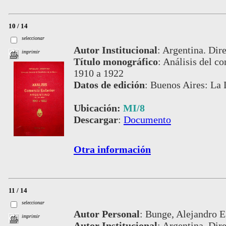
10 / 14
seleccionar
Autor Institucional
:
Argentina. Dire
imprimir
Título monográfico
:
Análisis del co
1910 a 1922
Datos de edición
:
Buenos Aires: La 
Ubicación:
MI/8
Descargar
:
Documento
Otra información
11 / 14
seleccionar
Autor Personal
:
Bunge, Alejandro E.
imprimir
Autor Institucional
:
Argentina. Dire