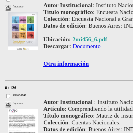
Autor Institucional
:
Instituto Nacio
imprimir
Título monográfico
:
Encuesta Naci
Colección
:
Encuesta Nacional a Gra
Datos de edición
:
Buenos Aires: IN
Ubicación:
2mi456_6.pdf
Descargar
:
Documento
Otra información
8 / 126
seleccionar
Autor Institucional
:
Instituto Naci
imprimir
Artículo
:
Comprendiendo la utilidad
Título monográfico
:
Matriz de insu
Colección
:
Cuentas Nacionales.
Datos de edición
:
Buenos Aires: IND