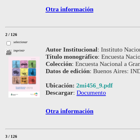
Otra información
2 / 126
seleccionar
Autor Institucional
:
Instituto Nacio
imprimir
Título monográfico
:
Encuesta Naci
Colección
:
Encuesta Nacional a Gra
Datos de edición
:
Buenos Aires: IN
Ubicación:
2mi456_9.pdf
Descargar
:
Documento
Otra información
3 / 126