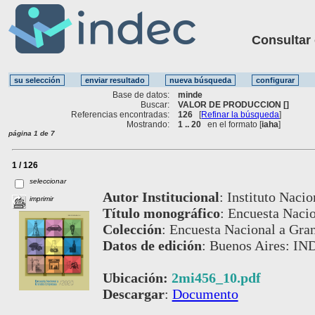
Consultar ot
Base de datos:
minde
Buscar:
VALOR DE PRODUCCION []
Referencias encontradas:
126
[
Refinar la búsqueda
]
Mostrando:
1 .. 20
en el formato [
iaha
]
página 1 de 7
1 / 126
seleccionar
Autor Institucional
:
Instituto Nacio
imprimir
Título monográfico
:
Encuesta Naci
Colección
:
Encuesta Nacional a Gra
Datos de edición
:
Buenos Aires: IN
Ubicación:
2mi456_10.pdf
Descargar
:
Documento