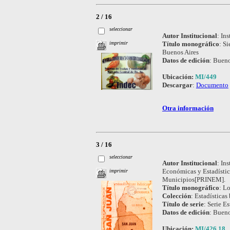
2 / 16
seleccionar
Autor Institucional
:
Ins
Título monográfico
:
Si
imprimir
Buenos Aires
Datos de edición
:
Bueno
Ubicación:
MI/449
Descargar
:
Documento
Otra información
3 / 16
seleccionar
Autor Institucional
:
Ins
Económicas y Estadístic
imprimir
Municipios[PRINEM].
Título monográfico
:
Lo
Colección
:
Estadísticas 
Título de serie
:
Serie Es
Datos de edición
:
Bueno
Ubicación:
MI/426.18