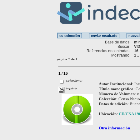
Base de datos:
mi
Buscar:
VID
Referencias encontradas:
16
Mostrando:
1 .
página 1 de 1
1 / 16
seleccionar
Autor Institucional
:
Ins
imprimir
Título monográfico
:
Ce
Número de Volumen
:
v.
Colección
:
Censo Nacio
Datos de edición
:
Bueno
Ubicación:
CD/CNA 19
Otra información