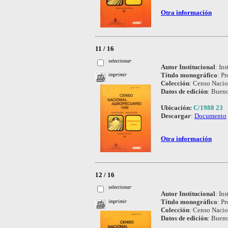
Otra información
11 / 16
seleccionar
Autor Institucional
:
Ins
Título monográfico
:
Pr
imprimir
Colección
:
Censo Nacio
Datos de edición
:
Bueno
Ubicación:
C/1988 23
Descargar
:
Documento
Otra información
12 / 16
seleccionar
Autor Institucional
:
Ins
Título monográfico
:
Pr
imprimir
Colección
:
Censo Nacio
Datos de edición
:
Bueno