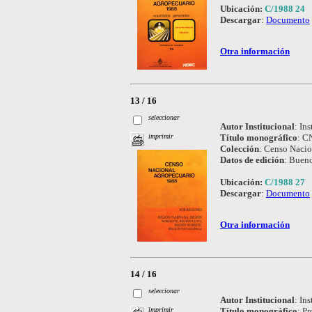
Ubicación:
C/1988 24
Descargar
:
Documento
Otra información
13 / 16
seleccionar
Autor Institucional
:
Ins
Título monográfico
:
CN
imprimir
Colección
:
Censo Nacio
Datos de edición
:
Bueno
Ubicación:
C/1988 27
Descargar
:
Documento
Otra información
14 / 16
seleccionar
Autor Institucional
:
Ins
Título monográfico
:
Pr
imprimir