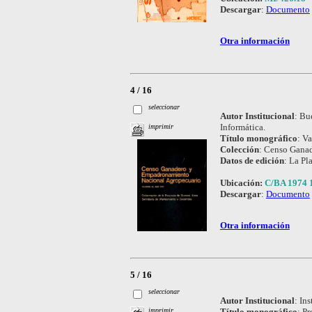
Descargar
:
Documento
Otra información
4 / 16
seleccionar
Autor Institucional
:
Bue
Informática.
imprimir
Título monográfico
:
Va
Colección
:
Censo Ganad
Datos de edición
:
La Pla
Ubicación:
C/BA 1974 
Descargar
:
Documento
Otra información
5 / 16
seleccionar
Autor Institucional
:
Ins
Título monográfico
:
Pr
imprimir