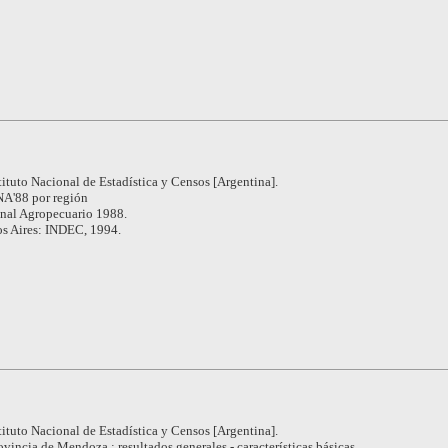
tituto Nacional de Estadística y Censos [Argentina].
A'88 por región
nal Agropecuario 1988.
s Aires: INDEC, 1994.
tituto Nacional de Estadística y Censos [Argentina].
ovincia de Mendoza : resultados generales - características básicas