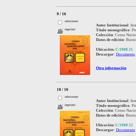
9 / 16
seleccionar
Autor Institucional
:
Ins
Título monográfico
:
Pr
imprimir
Colección
:
Censo Nacio
Datos de edición
:
Bueno
Ubicación:
C/1988 21
Descargar
:
Documento
Otra información
10 / 16
seleccionar
Autor Institucional
:
Ins
Título monográfico
:
Pr
imprimir
Colección
:
Censo Nacio
Datos de edición
:
Bueno
Ubicación:
C/1988 22
Descargar
:
Documento