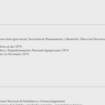
nos Aires [provincia]. Secretaría de Planeamiento y Desarrollo. Dirección Provinci
lores al año 1974
ero y Empadronamiento Nacional Agropecuario 1974.
ta: La Secretaría, 1974.
1
tituto Nacional de Estadística y Censos [Argentina].
ovincia de Córdoba : resultados generales - características básicas