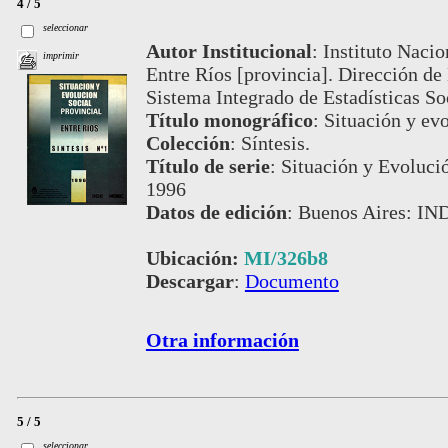
4 / 5
seleccionar
Autor Institucional
:
Instituto Nacio
imprimir
Entre Ríos [provincia]. Dirección de
Sistema Integrado de Estadísticas S
Título monográfico
:
Situación y evo
Colección
:
Síntesis.
Título de serie
:
Situación y Evolució
1996
Datos de edición
:
Buenos Aires: IN
Ubicación:
MI/326b8
Descargar
:
Documento
Otra información
5 / 5
seleccionar