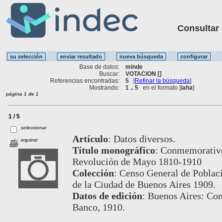
Consultar ot
Base de datos:
minde
Buscar:
VOTACION []
Referencias encontradas:
5
[
Refinar la búsqueda
]
Mostrando:
1 .. 5
en el formato [
iaha
]
página 1 de 1
1 / 5
seleccionar
Artículo
:
Datos diversos.
imprimir
Título monográfico
:
Conmemorativo 
Revolución de Mayo 1810-1910
Colección
:
Censo General de Poblaci
de la Ciudad de Buenos Aires 1909.
Datos de edición
:
Buenos Aires: Com
Banco, 1910.