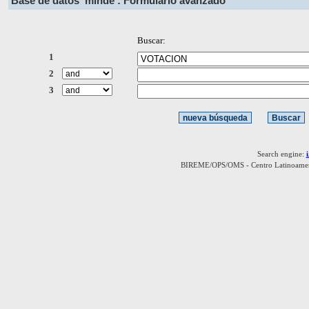
Base de datos
minde : Formulario avanzado
Buscar:
1
2
3
Search engine:
BIREME/OPS/OMS - Centro Latinoamerica