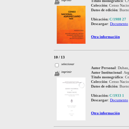
Título monográfico
:
CN
imprimir
Colección
:
Censo Nacio
Datos de edición
:
Bueno
Ubicación:
C/1988 27
Descargar
:
Documento
Otra información
10 / 13
seleccionar
Autor Personal
:
Duhau, 
Autor Institucional
:
Arg
imprimir
Título monográfico
:
Ce
Colección
:
Censo Nacio
Datos de edición
:
Bueno
Ubicación:
C/1933 1
Descargar
:
Documento
Otra información