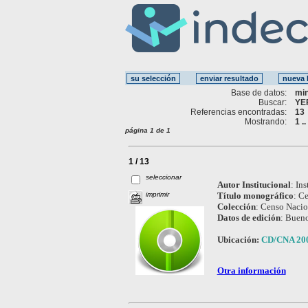
Base de datos:
mi
Buscar:
YE
Referencias encontradas:
13
Mostrando:
1 .
página 1 de 1
1 / 13
seleccionar
Autor Institucional
:
Ins
imprimir
Título monográfico
:
Ce
Colección
:
Censo Nacio
Datos de edición
:
Bueno
Ubicación:
CD/CNA 20
Otra información