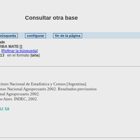
Consultar otra base
nde
RBA MATE []
[
Refinar la búsqueda
]
. 13
en el formato [
iaha
]
tituto Nacional de Estadística y Censos [Argentina].
nso Nacional Agropecuario 2002. Resultados provisorios
nal Agropecuario 2002.
s Aires: INDEC, 2002.
02 X8