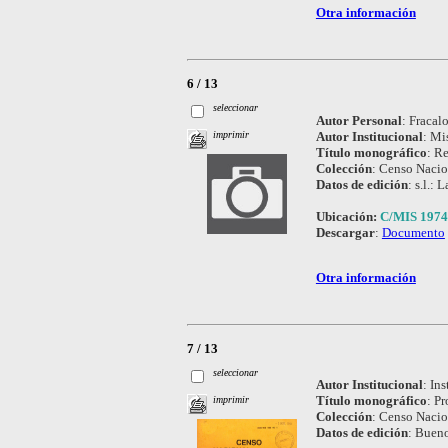
Otra información
6 / 13
seleccionar
Autor Personal
:
Fracalo
Autor Institucional
:
Mis
imprimir
Título monográfico
:
Re
Colección
:
Censo Nacio
Datos de edición
:
s.l.: 
Ubicación:
C/MIS 1974
Descargar
:
Documento
Otra información
7 / 13
seleccionar
Autor Institucional
:
Ins
Título monográfico
:
Pr
imprimir
Colección
:
Censo Nacio
Datos de edición
:
Bueno