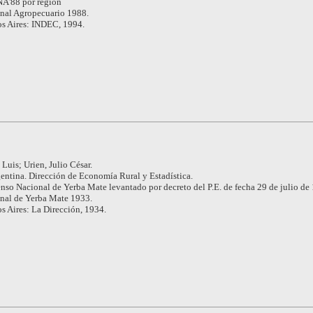
A'88 por región
nal Agropecuario 1988.
s Aires: INDEC, 1994.
Luis; Urien, Julio César.
entina. Dirección de Economía Rural y Estadística.
nso Nacional de Yerba Mate levantado por decreto del P.E. de fecha 29 de julio de
nal de Yerba Mate 1933.
s Aires: La Dirección, 1934.