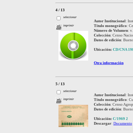
4 / 13
seleccionar
Autor Institucional
:
Ins
Título monográfico
:
Ce
imprimir
Número de Volumen
:
v.
Colección
:
Censo Nacio
Datos de edición
:
Bueno
Ubicación:
CD/CNA 19
Otra información
5 / 13
seleccionar
Autor Institucional
:
Ins
Título monográfico
:
Cu
imprimir
Colección
:
Censo Agrop
Datos de edición
:
Bueno
Ubicación:
C/1969 2
Descargar
:
Documento