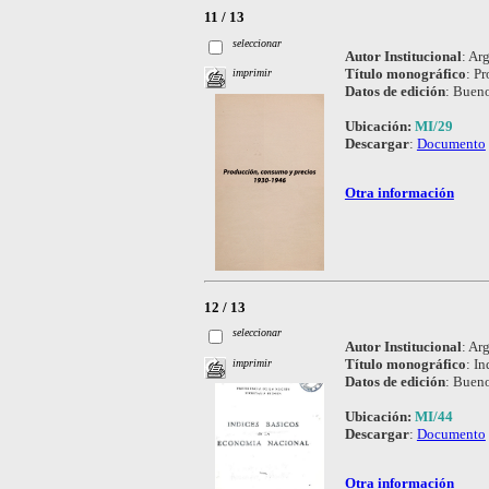
11 / 13
seleccionar
Autor Institucional
:
Arg
Título monográfico
:
Pr
imprimir
Datos de edición
:
Bueno
Ubicación:
MI/29
Descargar
:
Documento
Otra información
12 / 13
seleccionar
Autor Institucional
:
Arg
Título monográfico
:
In
imprimir
Datos de edición
:
Bueno
Ubicación:
MI/44
Descargar
:
Documento
Otra información