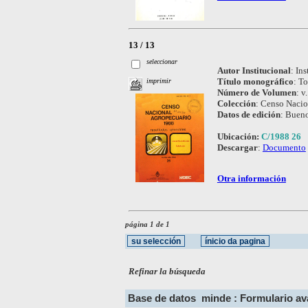
13 / 13
seleccionar
Autor Institucional
:
Ins
Título monográfico
:
To
imprimir
Número de Volumen
:
v.
Colección
:
Censo Nacio
Datos de edición
:
Bueno
Ubicación:
C/1988 26
Descargar
:
Documento
Otra información
página 1 de 1
Refinar la búsqueda
Base de datos
minde : Formulario a