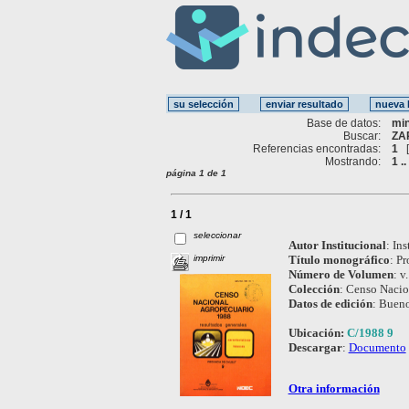
Base de datos:
mi
Buscar:
ZA
Referencias encontradas:
1
Mostrando:
1 ..
página 1 de 1
1 / 1
seleccionar
Autor Institucional
:
Ins
imprimir
Título monográfico
:
Pr
Número de Volumen
:
v.
Colección
:
Censo Nacio
Datos de edición
:
Bueno
Ubicación:
C/1988 9
Descargar
:
Documento
Otra información