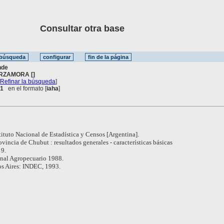
Consultar otra base
nde
RZAMORA []
[
Refinar la búsqueda
]
 1
en el formato [
iaha
]
tituto Nacional de Estadística y Censos [Argentina].
ovincia de Chubut : resultados generales - características básicas
 9.
nal Agropecuario 1988.
s Aires: INDEC, 1993.