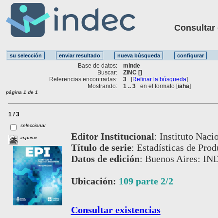
Consultar ot
Base de datos:
minde
Buscar:
ZINC []
Referencias encontradas:
3
[
Refinar la búsqueda
]
Mostrando:
1 .. 3
en el formato [
iaha
]
página 1 de 1
1 / 3
seleccionar
Editor Institucional
:
Instituto Naci
imprimir
Título de serie
:
Estadísticas de Prod
Datos de edición
:
Buenos Aires: IN
Ubicación:
109 parte 2/2
Consultar existencias