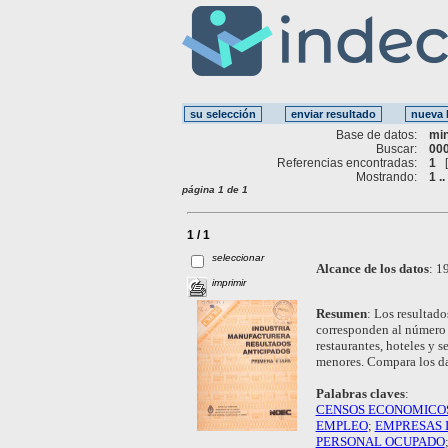
Base de datos:
mi
Buscar:
000
Referencias encontradas:
1
Mostrando:
1 ..
página 1 de 1
1 / 1
seleccionar
Alcance de los datos
:
19
imprimir
Resumen
:
Los resultado
corresponden al número 
restaurantes, hoteles y 
menores. Compara los da
Palabras claves
:
CENSOS ECONOMICO
EMPLEO
;
EMPRESAS 
PERSONAL OCUPADO