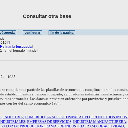
Consultar otra base
nde
010 []
[
Refinar la búsqueda
]
 1
en el formato [
minde
]
74 - 1985
s se compilaron a partir de las planillas de resumen que cumplimentaron los censist
de establecimientos y personal ocupado, agrupados en industria manufacturera y c
servicios personales. Los datos se presentan ordenados por provincias y jurisdiccion
tos con los del censo económico 1974.
S
;
INDUSTRIA
;
COMERCIO
;
ANALISIS COMPARATIVO
.
PRODUCCION INDUS
INDUSTRIALES
;
EMPRESAS DE SERVICIOS
.
INDUSTRIA MANUFACTURERA
;
;
VALOR DE PRODUCCION
;
RAMAS DE INDUSTRIA
;
RAMA DE ACTIVIDAD
;