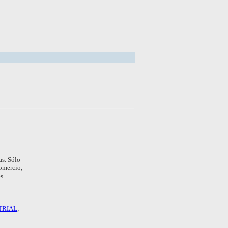
as. Sólo
omercio,
es
TRIAL
;