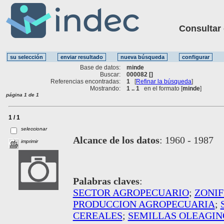
Consultar ot
Base de datos:
minde
Buscar:
000082 []
Referencias encontradas:
1
[
Refinar la búsqueda
]
Mostrando:
1 .. 1
en el formato [
minde
]
página 1 de 1
1 / 1
seleccionar
Alcance de los datos
:
1960 - 1987
imprimir
Palabras claves
:
SECTOR AGROPECUARIO
;
ZONIF
PRODUCCION AGROPECUARIA
;
CEREALES
;
SEMILLAS OLEAGIN