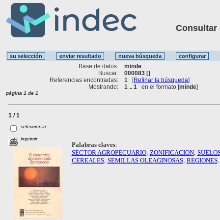
Consultar ot
Base de datos:
minde
Buscar:
000083 []
Referencias encontradas:
1
[
Refinar la búsqueda
]
Mostrando:
1 .. 1
en el formato [
minde
]
página 1 de 1
1 / 1
seleccionar
imprimir
Palabras claves
:
SECTOR AGROPECUARIO
;
ZONIFICACION
;
SUELO
CEREALES
;
SEMILLAS OLEAGINOSAS
;
REGIONES
.