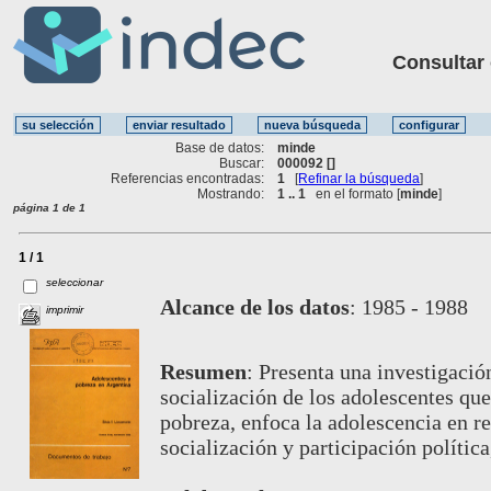
Consultar ot
Base de datos:
minde
Buscar:
000092 []
Referencias encontradas:
1
[
Refinar la búsqueda
]
Mostrando:
1 .. 1
en el formato [
minde
]
página 1 de 1
1 / 1
seleccionar
Alcance de los datos
:
1985 - 1988
imprimir
Resumen
:
Presenta una investigació
socialización de los adolescentes que
pobreza, enfoca la adolescencia en re
socialización y participación política