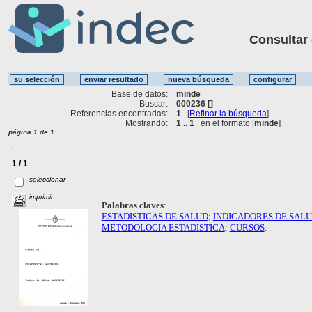
Consultar ot
Base de datos:
minde
Buscar:
000236 []
Referencias encontradas:
1
[
Refinar la búsqueda
]
Mostrando:
1 .. 1
en el formato [
minde
]
página 1 de 1
1 / 1
seleccionar
imprimir
Palabras claves
:
ESTADISTICAS DE SALUD
;
INDICADORES DE SAL
METODOLOGIA ESTADISTICA
;
CURSOS
. .