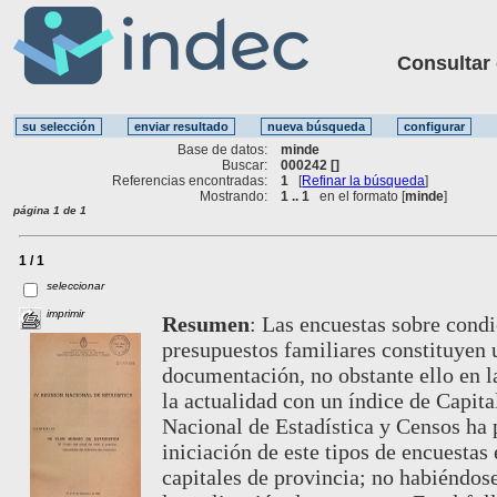
Consultar ot
Base de datos:
minde
Buscar:
000242 []
Referencias encontradas:
1
[
Refinar la búsqueda
]
Mostrando:
1 .. 1
en el formato [
minde
]
página 1 de 1
1 / 1
seleccionar
imprimir
Resumen
:
Las encuestas sobre condi
presupuestos familiares constituyen 
documentación, no obstante ello en l
la actualidad con un índice de Capita
Nacional de Estadística y Censos ha 
iniciación de este tipos de encuestas 
capitales de provincia; no habiéndos