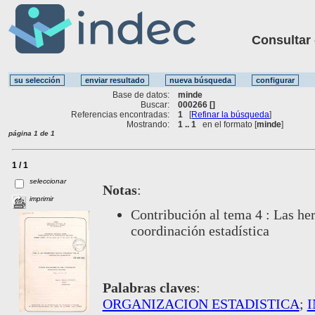
Consultar ot
Base de datos:
minde
Buscar:
000266 []
Referencias encontradas:
1
[
Refinar la búsqueda
]
Mostrando:
1 .. 1
en el formato [
minde
]
página 1 de 1
1 / 1
seleccionar
Notas
:
imprimir
Contribución al tema 4 : Las her
coordinación estadística
Palabras claves
:
ORGANIZACION ESTADISTICA
;