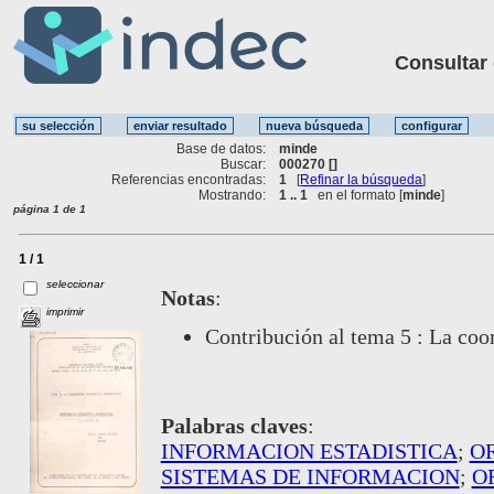
Consultar ot
Base de datos:
minde
Buscar:
000270 []
Referencias encontradas:
1
[
Refinar la búsqueda
]
Mostrando:
1 .. 1
en el formato [
minde
]
página 1 de 1
1 / 1
seleccionar
Notas
:
imprimir
Contribución al tema 5 : La coor
Palabras claves
:
INFORMACION ESTADISTICA
;
O
SISTEMAS DE INFORMACION
;
O