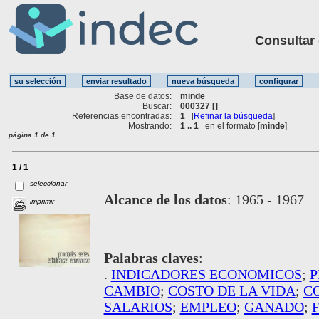
Consultar ot
Base de datos:
minde
Buscar:
000327 []
Referencias encontradas:
1
[
Refinar la búsqueda
]
Mostrando:
1 .. 1
en el formato [
minde
]
página 1 de 1
1 / 1
seleccionar
Alcance de los datos
:
1965 - 1967
imprimir
Palabras claves
:
.
INDICADORES ECONOMICOS
;
P
CAMBIO
;
COSTO DE LA VIDA
;
C
SALARIOS
;
EMPLEO
;
GANADO
;