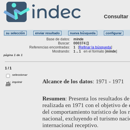
Consultar ot
Base de datos:
minde
Buscar:
000374 []
Referencias encontradas:
1
[
Refinar la búsqueda
]
Mostrando:
1 .. 1
en el formato [
minde
]
página 1 de 1
1 / 1
seleccionar
Alcance de los datos
:
1971 - 1971
imprimir
Resumen
:
Presenta los resultados d
realizada en 1971 con el objetivo de e
del comportamiento turístico de los re
nacional, excluyendo el turismo nacio
internacional receptivo.