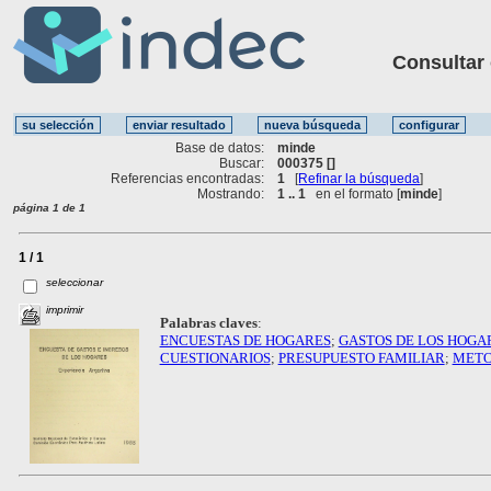
Consultar ot
Base de datos:
minde
Buscar:
000375 []
Referencias encontradas:
1
[
Refinar la búsqueda
]
Mostrando:
1 .. 1
en el formato [
minde
]
página 1 de 1
1 / 1
seleccionar
imprimir
Palabras claves
:
ENCUESTAS DE HOGARES
;
GASTOS DE LOS HOGA
CUESTIONARIOS
;
PRESUPUESTO FAMILIAR
;
METO