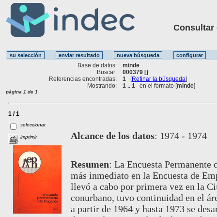
Consultar ot
Base de datos:
minde
Buscar:
000379 []
Referencias encontradas:
1
[
Refinar la búsqueda
]
Mostrando:
1 .. 1
en el formato [
minde
]
página 1 de 1
1 / 1
seleccionar
Alcance de los datos
:
1974 - 1974
imprimir
Resumen
:
La Encuesta Permanente d
más inmediato en la Encuesta de Em
llevó a cabo por primera vez en la C
conurbano, tuvo continuidad en el áre
a partir de 1964 y hasta 1973 se desa