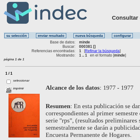
Consultar ot
Base de datos:
minde
Buscar:
000381 []
Referencias encontradas:
1
[
Refinar la búsqueda
]
Mostrando:
1 .. 1
en el formato [
minde
]
página 1 de 1
1 / 1
seleccionar
Alcance de los datos
:
1977 - 1977
imprimir
Resumen
:
En esta publicación se da
correspondientes al primer semestre
serie "rps", (resultados preliminares 
semestralmente se darán a publicidad
Encuesta Permanente de Hogares.