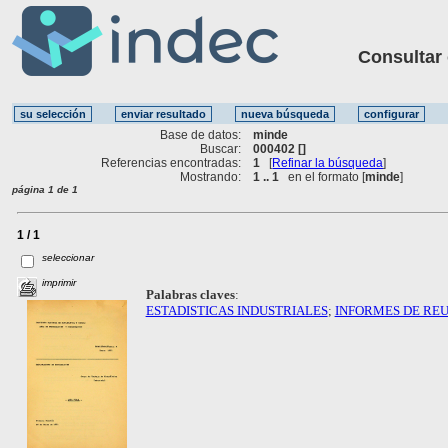
Consultar ot
Base de datos:
minde
Buscar:
000402 []
Referencias encontradas:
1
[
Refinar la búsqueda
]
Mostrando:
1 .. 1
en el formato [
minde
]
página 1 de 1
1 / 1
seleccionar
imprimir
Palabras claves
:
ESTADISTICAS INDUSTRIALES
;
INFORMES DE RE