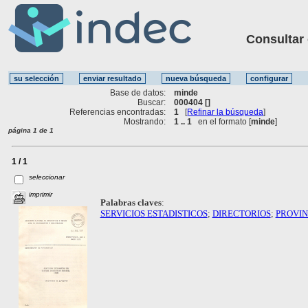
Consultar ot
Base de datos:
minde
Buscar:
000404 []
Referencias encontradas:
1
[
Refinar la búsqueda
]
Mostrando:
1 .. 1
en el formato [
minde
]
página 1 de 1
1 / 1
seleccionar
imprimir
Palabras claves
:
SERVICIOS ESTADISTICOS
;
DIRECTORIOS
;
PROVIN