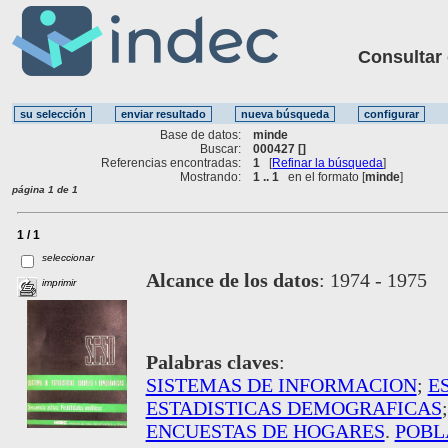
Consultar ot
Base de datos:
minde
Buscar:
000427 []
Referencias encontradas:
1
[
Refinar la búsqueda
]
Mostrando:
1 .. 1
en el formato [
minde
]
página 1 de 1
1 / 1
seleccionar
Alcance de los datos
:
1974 - 1975
imprimir
Palabras claves
:
SISTEMAS DE INFORMACION
;
E
ESTADISTICAS DEMOGRAFICAS
ENCUESTAS DE HOGARES
.
POBL