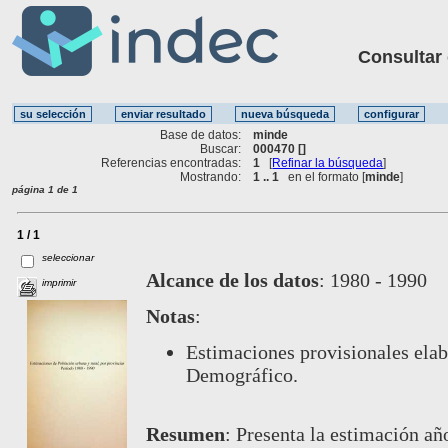
Consultar ot
Base de datos:
minde
Buscar:
000470 []
Referencias encontradas:
1
[
Refinar la búsqueda
]
Mostrando:
1 .. 1
en el formato [
minde
]
página 1 de 1
1 / 1
seleccionar
Alcance de los datos
:
1980 - 1990
imprimir
Notas
:
Estimaciones provisionales elab
Demográfico.
Resumen
:
Presenta la estimación año