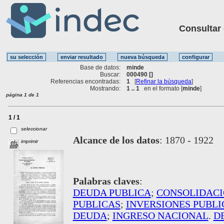
Consultar ot
Base de datos:
minde
Buscar:
000490 []
Referencias encontradas:
1
[
Refinar la búsqueda
]
Mostrando:
1 .. 1
en el formato [
minde
]
página 1 de 1
1 / 1
seleccionar
Alcance de los datos
:
1870 - 1922
imprimir
Palabras claves
:
DEUDA PUBLICA
;
CONSOLIDACI
PUBLICAS
;
INVERSIONES PUBLI
DEUDA
;
INGRESO NACIONAL
.
D