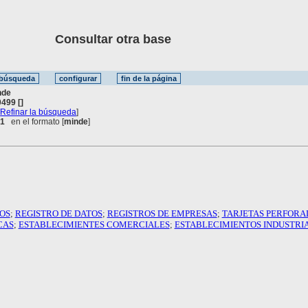
Consultar otra base
nde
499 []
[
Refinar la búsqueda
]
 1
en el formato [
minde
]
OS
;
REGISTRO DE DATOS
;
REGISTROS DE EMPRESAS
;
TARJETAS PERFORA
CAS
;
ESTABLECIMIENTES COMERCIALES
;
ESTABLECIMIENTOS INDUSTRI