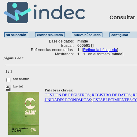
Consultar ot
Base de datos:
minde
Buscar:
000501 []
Referencias encontradas:
1
[
Refinar la búsqueda
]
Mostrando:
1 .. 1
en el formato [
minde
]
página 1 de 1
1 / 1
seleccionar
imprimir
Palabras claves
:
GESTION DE REGISTROS
;
REGISTRO DE DATOS
;
R
UNIDADES ECONOMICAS
;
ESTABLECIMIENTES C