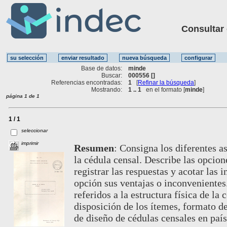
Consultar ot
Base de datos:
minde
Buscar:
000556 []
Referencias encontradas:
1
[
Refinar la búsqueda
]
Mostrando:
1 .. 1
en el formato [
minde
]
página 1 de 1
1 / 1
seleccionar
imprimir
Resumen
:
Consigna los diferentes as
la cédula censal. Describe las opcion
registrar las respuestas y acotar las
opción sus ventajas o inconvenientes
referidos a la estructura física de la 
disposición de los ítemes, formato de
de diseño de cédulas censales en paí