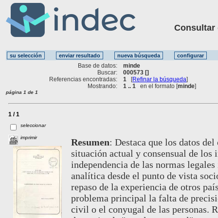
Consultar ot
Base de datos:
minde
Buscar:
000573 []
Referencias encontradas:
1
[
Refinar la búsqueda
]
Mostrando:
1 .. 1
en el formato [
minde
]
página 1 de 1
1 / 1
seleccionar
imprimir
Resumen
:
Destaca que los datos del 
situación actual y consensual de los 
independencia de las normas legales
analítica desde el punto de vista soc
repaso de la experiencia de otros paí
problema principal la falta de precisi
civil o el conyugal de las personas. 