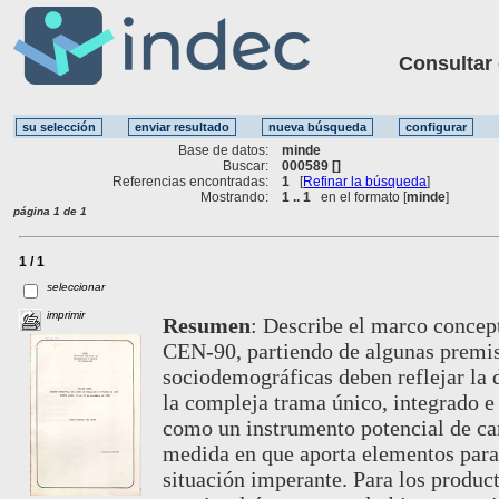
Consultar ot
Base de datos:
minde
Buscar:
000589 []
Referencias encontradas:
1
[
Refinar la búsqueda
]
Mostrando:
1 .. 1
en el formato [
minde
]
página 1 de 1
1 / 1
seleccionar
imprimir
Resumen
:
Describe el marco conceptu
CEN-90, partiendo de algunas premisa
sociodemográficas deben reflejar la d
la compleja trama único, integrado e 
como un instrumento potencial de ca
medida en que aporta elementos para 
situación imperante. Para los product