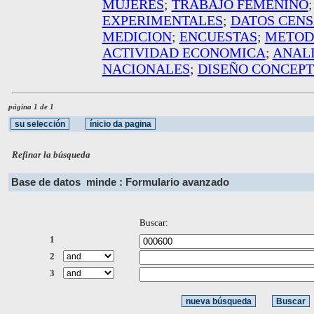
MUJERES
;
TRABAJO FEMENINO
EXPERIMENTALES
;
DATOS CENS
MEDICION
;
ENCUESTAS
;
METOD
ACTIVIDAD ECONOMICA
;
ANALI
NACIONALES
;
DISEÑO CONCEP
página 1 de 1
Refinar la búsqueda
Base de datos
minde : Formulario avanzado
Buscar:
1
2
3