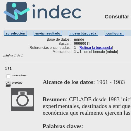
Consultar ot
Base de datos:
minde
Buscar:
000600 []
Referencias encontradas:
1
[
Refinar la búsqueda
]
Mostrando:
1 .. 1
en el formato [
minde
]
página 1 de 1
1 / 1
seleccionar
Alcance de los datos
:
1961 - 1983
imprimir
Resumen
:
CELADE desde 1983 inició 
experimentales, destinados a enrique
económica que realmente ejercen las
Palabras claves
: