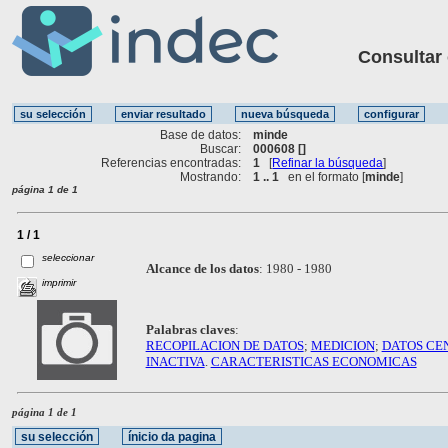
Consultar ot
Base de datos:
minde
Buscar:
000608 []
Referencias encontradas:
1
[
Refinar la búsqueda
]
Mostrando:
1 .. 1
en el formato [
minde
]
página 1 de 1
1 / 1
seleccionar
Alcance de los datos
:
1980 - 1980
imprimir
Palabras claves
:
RECOPILACION DE DATOS
;
MEDICION
;
DATOS CE
INACTIVA
.
CARACTERISTICAS ECONOMICAS
página 1 de 1