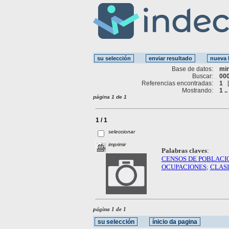
Base de datos:
mi
Buscar:
000
Referencias encontradas:
1
Mostrando:
1 ..
página 1 de 1
1 / 1
seleccionar
imprimir
Palabras claves
:
CENSOS DE POBLACI
OCUPACIONES
;
CLASI
página 1 de 1