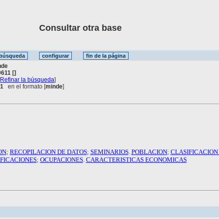
Consultar otra base
nde
611 []
[
Refinar la búsqueda
]
 1
en el formato [
minde
]
ON
;
RECOPILACION DE DATOS
;
SEMINARIOS
.
POBLACION
;
CLASIFICACION
FICACIONES
;
OCUPACIONES
.
CARACTERISTICAS ECONOMICAS