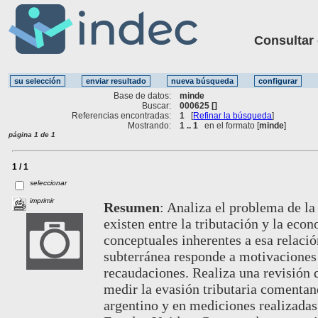
Consultar ot
Base de datos:
minde
Buscar:
000625 []
Referencias encontradas:
1
[
Refinar la búsqueda
]
Mostrando:
1 .. 1
en el formato [
minde
]
página 1 de 1
1 / 1
seleccionar
imprimir
Resumen
:
Analiza el problema de la 
existen entre la tributación y la eco
conceptuales inherentes a esa relaci
subterránea responde a motivaciones n
recaudaciones. Realiza una revisión 
medir la evasión tributaria comentan
argentino y en mediciones realizadas