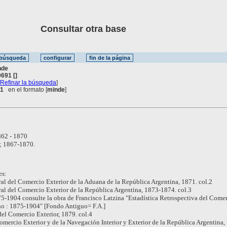
Consultar otra base
nde
691 []
[
Refinar la búsqueda
]
 1
en el formato [
minde
]
62 - 1870
; 1867-1870.
es:
ral del Comercio Exterior de la Aduana de la República Argentina, 1871. col.2
ral del Comercio Exterior de la República Argentina, 1873-1874. col.3
75-1904 consulte la obra de Francisco Latzina "Estadística Retrospectiva del Come
no : 1875-1904" [Fondo Antiguo= F.A.]
el Comercio Exterior, 1879. col.4
Comercio Exterior y de la Navegación Interior y Exterior de la República Argentina,