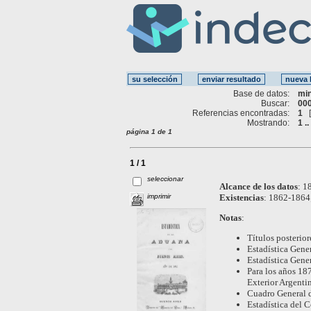
Base de datos:
mi
Buscar:
000
Referencias encontradas:
1
Mostrando:
1 ..
página 1 de 1
1 / 1
seleccionar
Alcance de los datos
:
18
imprimir
Existencias
:
1862-1864
Notas
:
Títulos posterior
Estadística Gene
Estadística Gene
Para los años 18
Exterior Argenti
Cuadro General d
Estadística del 