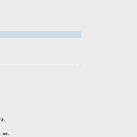
rcio
 1880-