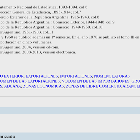
rtamento Nacional de Estadística, 1893-1894. col.6
rección General de Estadística, 1895-1914; col.7
rcio Exterior de la República Argentina, 1915-1943. col.8
ico de la República Argentina : Comercio Exterior, 1944-1948. col.9
ico de la República Argentina : Comercio, 1949/1950. col.10
r Argentino, 1951-1983. col.11
 y 1960 se publicó además un 1º semestre. En el año 1970 se publicó el tomo III en 
mportación en cinco volúmenes.
r Argentino, 2004, versión cd-rom.
r Argentino, 2008-2013, versión electrónica.
O EXTERIOR
.
EXPORTACIONES
;
IMPORTACIONES
;
NOMENCLATURAS
UMEN DE LAS EXPORTACIONES
;
VOLUMEN DE LAS IMPORTACIONES
;
GRU
S
;
ADUANA
;
ZONAS ECONOMICAS
;
ZONAS DE LIBRE COMERCIO
;
ARANCE
vanzado