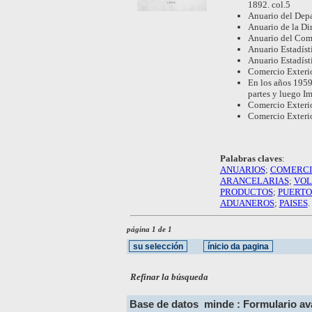
1892. col.5
Anuario del Depa
Anuario de la Di
Anuario del Come
Anuario Estadíst
Anuario Estadíst
Comercio Exterio
En los años 1959
partes y luego I
Comercio Exterio
Comercio Exterio
Palabras claves
:
ANUARIOS
;
COMERCI
ARANCELARIAS
;
VOL
PRODUCTOS
;
PUERTO
ADUANEROS
;
PAISES
.
página 1 de 1
Refinar la búsqueda
Base de datos
minde : Formulario a