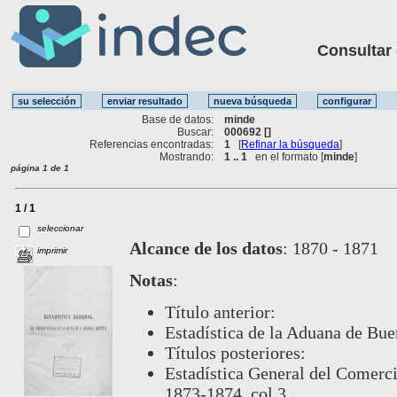
Consultar ot
Base de datos:
minde
Buscar:
000692 []
Referencias encontradas:
1
[
Refinar la búsqueda
]
Mostrando:
1 .. 1
en el formato [
minde
]
página 1 de 1
1 / 1
seleccionar
Alcance de los datos
:
1870 - 1871
imprimir
Notas
:
Título anterior:
Estadística de la Aduana de Bue
Títulos posteriores:
Estadística General del Comerci
1873-1874. col.3