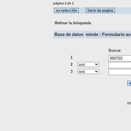
página 1 de 1
Refinar la búsqueda
Base de datos
minde : Formulario a
Buscar:
1
2
3
BI