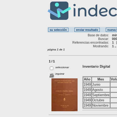
Base de datos:
mi
Buscar:
000
Referencias encontradas:
1
Mostrando:
1 ..
página 1 de 1
1 / 1
Inventario Digital
seleccionar
imprimir
Año
Mes
Vol
1949
Junio
1949
Agosto
1949
Septiembre
1949
Octubre
1949
Noviembre