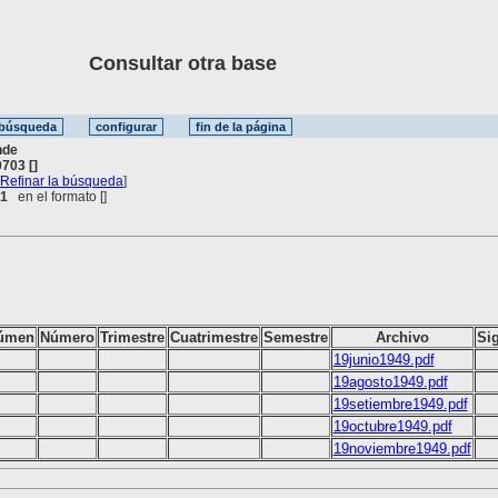
Consultar otra base
nde
703 []
[
Refinar la búsqueda
]
 1
en el formato [
]
úmen
Número
Trimestre
Cuatrimestre
Semestre
Archivo
Si
19junio1949.pdf
19agosto1949.pdf
19setiembre1949.pdf
19octubre1949.pdf
19noviembre1949.pdf