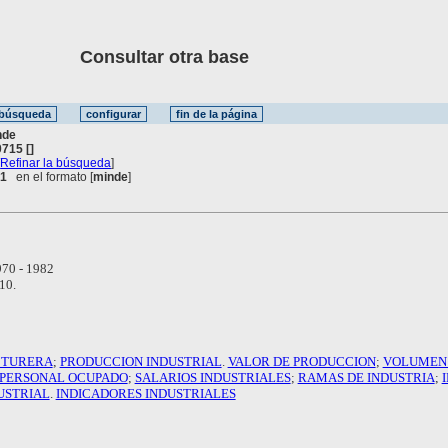
Consultar otra base
nde
715 []
[
Refinar la búsqueda
]
 1
en el formato [
minde
]
70 - 1982
10.
CTURERA
;
PRODUCCION INDUSTRIAL
.
VALOR DE PRODUCCION
;
VOLUMEN 
PERSONAL OCUPADO
;
SALARIOS INDUSTRIALES
;
RAMAS DE INDUSTRIA
;
USTRIAL
.
INDICADORES INDUSTRIALES