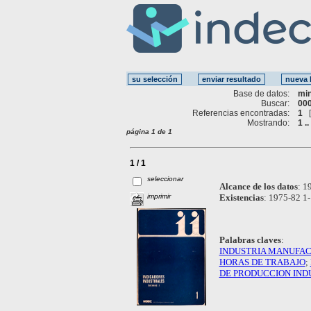
Base de datos:
mi
Buscar:
000
Referencias encontradas:
1
Mostrando:
1 ..
página 1 de 1
1 / 1
seleccionar
Alcance de los datos
:
19
imprimir
Existencias
:
1975-82 1-
Palabras claves
:
INDUSTRIA MANUFA
HORAS DE TRABAJO
;
DE PRODUCCION IND