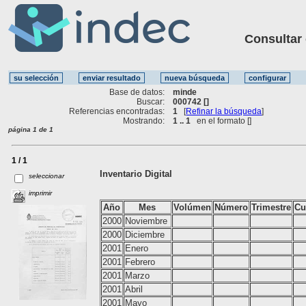
Consultar ot
Base de datos:
minde
Buscar:
000742 []
Referencias encontradas:
1
[
Refinar la búsqueda
]
Mostrando:
1 .. 1
en el formato [
]
página 1 de 1
1 / 1
Inventario Digital
seleccionar
imprimir
Año
Mes
Volúmen
Número
Trimestre
Cu
2000
Noviembre
2000
Diciembre
2001
Enero
2001
Febrero
2001
Marzo
2001
Abril
2001
Mayo