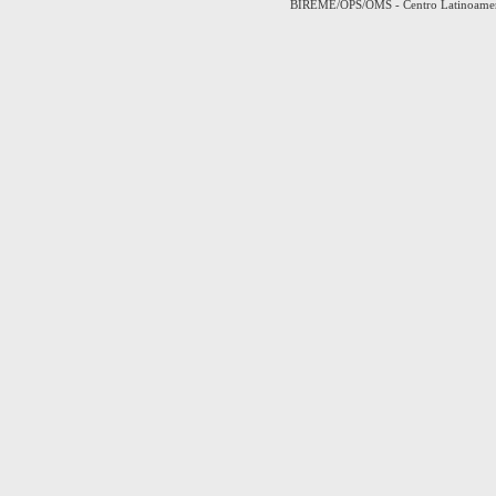
BIREME/OPS/OMS - Centro Latinoamerica