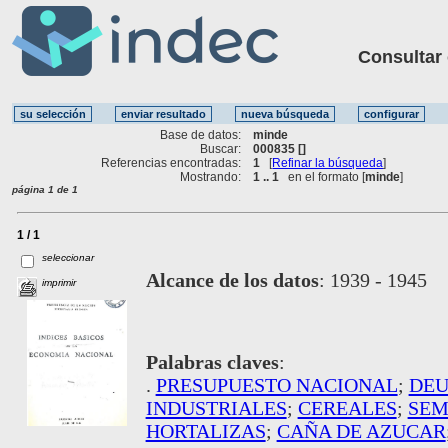
Consultar ot
Base de datos:
minde
Buscar:
000835 []
Referencias encontradas:
1
[
Refinar la búsqueda
]
Mostrando:
1 .. 1
en el formato [
minde
]
página 1 de 1
1 / 1
seleccionar
Alcance de los datos
:
1939 - 1945
imprimir
Palabras claves
:
.
PRESUPUESTO NACIONAL
;
DEU
INDUSTRIALES
;
CEREALES
;
SEM
HORTALIZAS
;
CAÑA DE AZUCAR