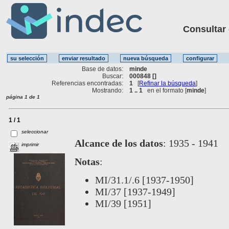
Consultar ot
Base de datos:
minde
Buscar:
000848 []
Referencias encontradas:
1
[
Refinar la búsqueda
]
Mostrando:
1 .. 1
en el formato [
minde
]
página 1 de 1
1 / 1
seleccionar
Alcance de los datos
:
1935 - 1941
imprimir
Notas
:
MI/31.1/.6 [1937-1950]
MI/37 [1937-1949]
MI/39 [1951]