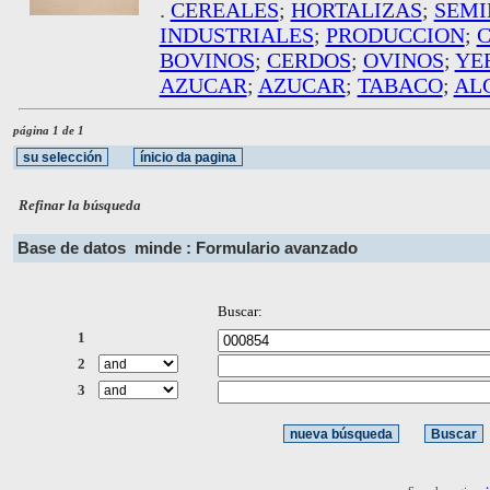
.
CEREALES
;
HORTALIZAS
;
SEMI
INDUSTRIALES
;
PRODUCCION
;
BOVINOS
;
CERDOS
;
OVINOS
;
YE
AZUCAR
;
AZUCAR
;
TABACO
;
AL
página 1 de 1
Refinar la búsqueda
Base de datos
minde : Formulario avanzado
Buscar:
1
2
3