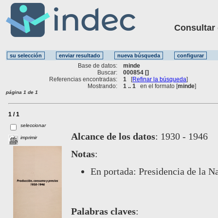
Consultar ot
Base de datos:
minde
Buscar:
000854 []
Referencias encontradas:
1
[
Refinar la búsqueda
]
Mostrando:
1 .. 1
en el formato [
minde
]
página 1 de 1
1 / 1
seleccionar
Alcance de los datos
:
1930 - 1946
imprimir
Notas
:
En portada: Presidencia de la Na
Palabras claves
: