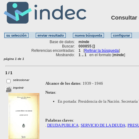
Consultar ot
Base de datos:
minde
Buscar:
000855 []
Referencias encontradas:
1
[
Refinar la búsqueda
]
Mostrando:
1 .. 1
en el formato [
minde
]
página 1 de 1
1 / 1
seleccionar
Alcance de los datos
:
1939 - 1946
imprimir
Notas
:
En portada: Presidencia de la Nación. Secretaría
Palabras claves
:
.
DEUDA PUBLICA
;
SERVICIO DE LA DEUDA
;
PRES